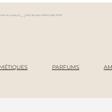
pirés du maquis.
Frais de port offerts dès 100€
MÉTIQUES
PARFUMS
AM