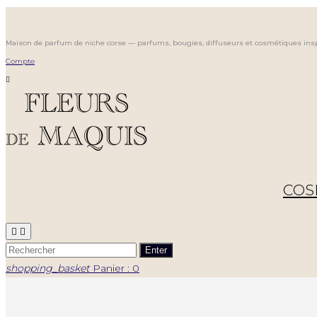
Maison de parfum de niche corse — parfums, bougies, diffuseurs et cosmétiques ins
Compte

COS


Enter
shopping_basket
Panier : 0