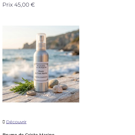
Prix
45,00 €

Découvrir
Brume de Criste Marine...