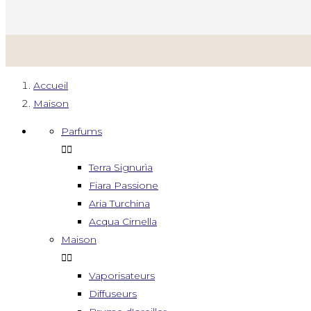
Accueil
Maison
Parfums


Terra Signurìa
Fiara Passione
Aria Turchina
Acqua Cirnella
Maison


Vaporisateurs
Diffuseurs