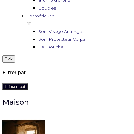
Brume d'oreiller
Bougies
Cosmétiques


Soin Visage Anti-Âge
Soin Protecteur Corps
Gel Douche

ok
Filtrer par
Effacer tout
Maison