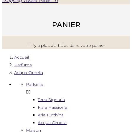
shopping_basket
Panier : 0
PANIER
Il n'y a plus d'articles dans votre panier
Accueil
Parfums
Acqua Cirnella
Parfums


Terra Signurìa
Fiara Passione
Aria Turchina
Acqua Cirnella
Maison