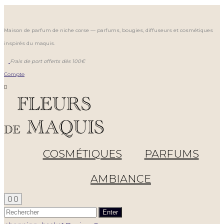
Maison de parfum de niche corse — parfums, bougies, diffuseurs et cosmétiques
inspirés du maquis.
Frais de port offerts dès 100€
Compte

COSMÉTIQUES
PARFUMS
AMBIANCE


Enter