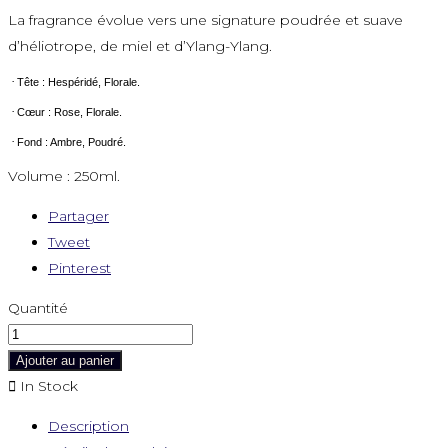
La fragrance évolue vers une signature poudrée et suave
d’héliotrope, de miel et d’Ylang-Ylang.
·
Tête : Hespéridé, Florale.
·
Cœur : Rose, Florale.
·
Fond : Ambre, Poudré.
Volume : 250ml.
Partager
Tweet
Pinterest
Quantité
Ajouter au panier

In Stock
Description