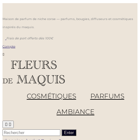
Maison de parfum de niche corse — parfums, bougies, diffuseurs et cosmétiques
inspirés du maquis.
Frais de port offerts dès 100€
Compte

COSMÉTIQUES
PARFUMS
AMBIANCE


Enter