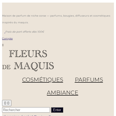
Maison de parfum de niche corse — parfums, bougies, diffuseurs et cosmétiques
inspirés du maquis.
Frais de port offerts dès 100€
Compte

COSMÉTIQUES
PARFUMS
AMBIANCE


Enter