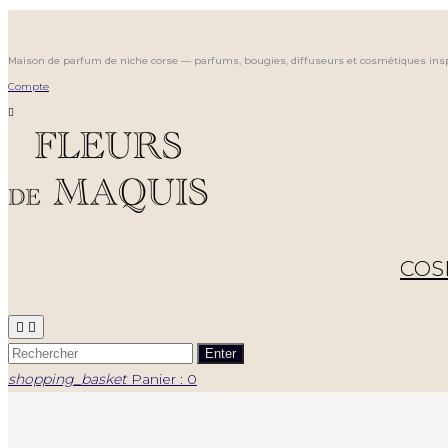
Maison de parfum de niche corse — parfums, bougies, diffuseurs et cosmétiques ins
Compte

COS


Enter
shopping_basket
Panier : 0