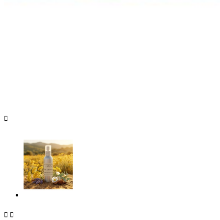


