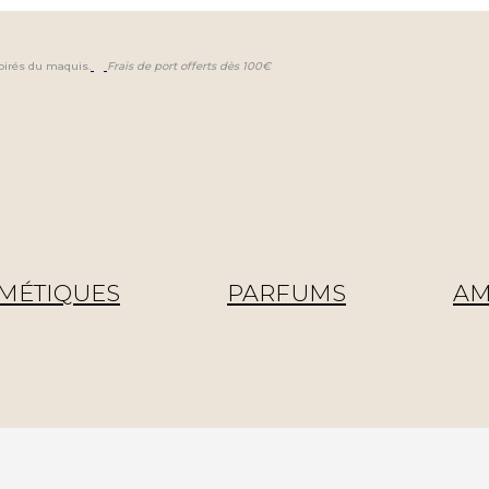
pirés du maquis.
Frais de port offerts dès 100€
MÉTIQUES
PARFUMS
AM