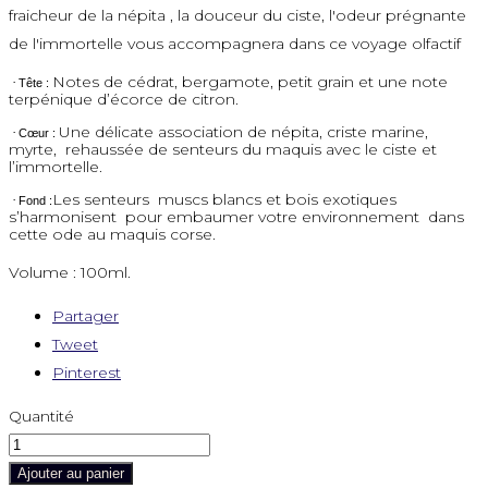
fraicheur de la népita , la douceur du ciste, l'odeur prégnante
de l'immortelle vous accompagnera dans ce voyage olfactif
Notes de cédrat, bergamote, petit grain et une note
·
Tête :
terpénique d’écorce de citron.
Une délicate association de népita, criste marine,
·
Cœur :
myrte, rehaussée de senteurs du maquis avec le ciste et
l’immortelle.
Les senteurs muscs blancs et bois exotiques
·
Fond :
s’harmonisent pour embaumer votre environnement dans
cette ode au maquis corse.
Volume : 100ml.
Partager
Tweet
Pinterest
Quantité
Ajouter au panier