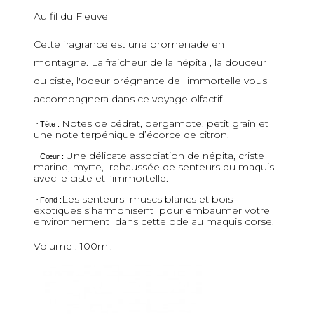
Au fil du Fleuve
Cette fragrance est une promenade en
montagne. La fraicheur de la népita , la douceur
du ciste, l'odeur prégnante de l'immortelle vous
accompagnera dans ce voyage olfactif
Notes de cédrat, bergamote, petit grain et
·
Tête :
une note terpénique d’écorce de citron.
Une délicate association de népita, criste
·
Cœur :
marine, myrte, rehaussée de senteurs du maquis
avec le ciste et l’immortelle.
Les senteurs muscs blancs et bois
·
Fond :
exotiques s’harmonisent pour embaumer votre
environnement dans cette ode au maquis corse.
Volume : 100ml.