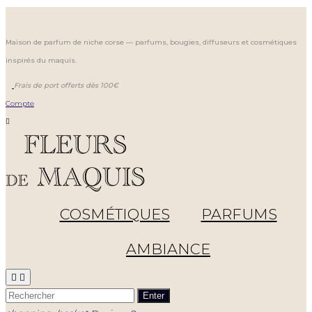
Maison de parfum de niche corse — parfums, bougies, diffuseurs et cosmétiques
inspirés du maquis.
Frais de port offerts dès 100€
Compte

COSMÉTIQUES
PARFUMS
AMBIANCE


Enter